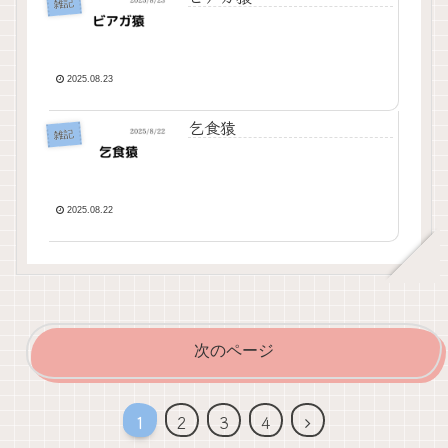
雑記
2025.08.23
乞食猿
雑記
2025.08.22
次のページ
次
1
2
3
4