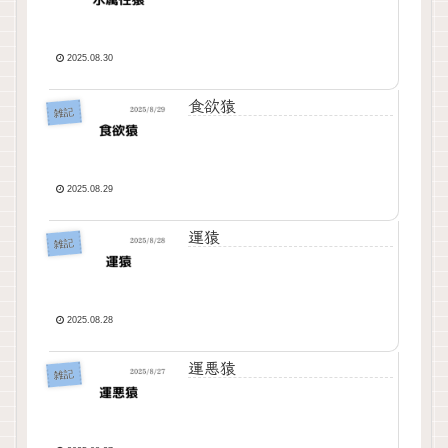
2025.08.30
食欲猿
雑記
2025.08.29
運猿
雑記
2025.08.28
運悪猿
雑記