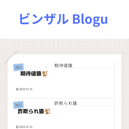
期待値猿
雑記
2023.07.21
詐欺られ猿
雑記
2023.07.21