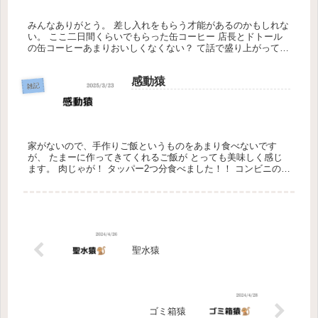
みんなありがとう。 差し入れをもらう才能があるのかもしれな
い。 ここ二日間くらいでもらった缶コーヒー 店長とドトール
の缶コーヒーあまりおいしくなくない？ て話で盛り上がってた
ら まさかの五本手に入れました。 まだまだ受け受け中です。
感動猿
雑記
家がないので、手作りご飯というものをあまり食べないです
が、 たまーに作ってきてくれるご飯が とっても美味しく感じ
ます。 肉じゃが！ タッパー2つ分食べました！！ コンビニのご
飯買って、満腹でした！！ なんかいろいろと勝手に自分仕様に
する人っ...
聖水猿
ゴミ箱猿