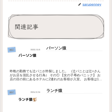
sarupenney
関連記事
パーソン猿
雑記
昨晩の勤務でも辻パニが炸裂しました。 （辻パニとは辻○さん
がお店を混乱させる行為） その① 【女の子辱めパニック】 お
店の目の前にあるホテルに2連れのお客様が入室。 お客様は101
号室と102号室に別れて入室しており、 女の子に部屋番号を
間...
ランチ猿
雑記