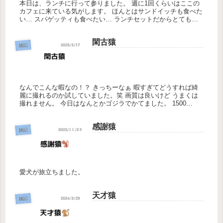
本日は、ランチに行って参りました。 週に1回くらいはここの
カフェに来ている気がします。 ほんとはサンドイッチも食べた
い… スパゲッティも食べたい… ランチセットだからとてもお
得です！！ 今度はハムタマゴサンド食べてみようかな！ とか
言ってる...
閑古猿
雑記
なんでこんな暇なの！？ きっちーなぁ 暇すぎてどうすれば綺
麗に撮れるのか試していました。笑 画質は良いけど うまくは
撮れません。 今日はなんとかゴジラでかてました。 1500
円！！笑 勝ちは勝ちだ！！ 明日はウーバーしようかなぁ
感謝猿
雑記
愛犬が旅立ちました。
天才猿
雑記