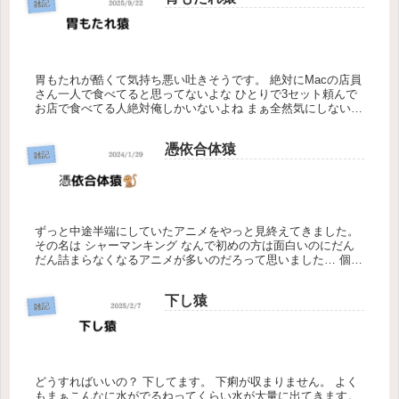
雑記
胃もたれが酷くて気持ち悪い吐きそうです。 絶対にMacの店員
さん一人で食べてると思ってないよな ひとりで3セット頼んで
お店で食べてる人絶対俺しかいないよね まぁ全然気にしないけ
ど 胃もたれってこんなにきついんだ。 今まであまり感じたこ
となか...
憑依合体猿
雑記
ずっと中途半端にしていたアニメをやっと見終えてきました。
その名は シャーマンキング なんで初めの方は面白いのにだん
だん詰まらなくなるアニメが多いのだろって思いました… 個人
的にはHUNTER×HUNTERもだんだんナレーションばっかりに
な...
下し猿
雑記
どうすればいいの？ 下してます。 下痢が収まりません。 よく
もまぁこんなに水がでるねってくらい水が大量に出てきます。