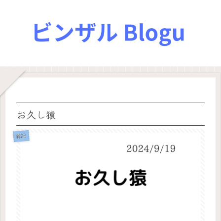
お久し猿
雑記