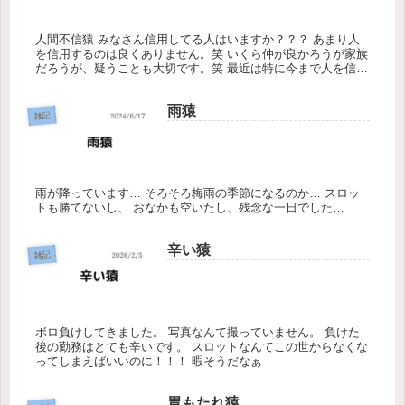
人間不信猿 みなさん信用してる人はいますか？？？ あまり人
を信用するのは良くありません。笑 いくら仲が良かろうが家族
だろうが、疑うことも大切です。笑 最近は特に今まで人を信用
して生きてきた猿には驚きの毎日です。 わざわざそんな嘘つ
く！？なん...
雨猿
雑記
雨が降っています… そろそろ梅雨の季節になるのか… スロッ
トも勝てないし、 おなかも空いたし、残念な一日でした…
辛い猿
雑記
ボロ負けしてきました。 写真なんて撮っていません。 負けた
後の勤務はとても辛いです。 スロットなんてこの世からなくな
ってしまえばいいのに！！！ 暇そうだなぁ
胃もたれ猿