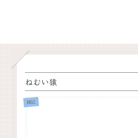
ねむい猿
雑記