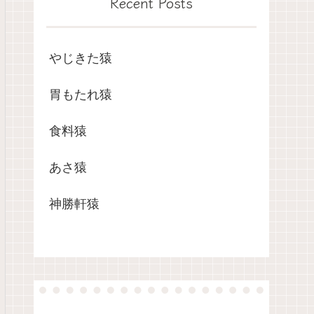
Recent Posts
やじきた猿
胃もたれ猿
食料猿
あさ猿
神勝軒猿