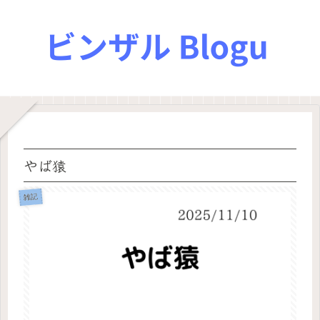
やば猿
雑記