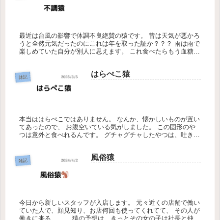
最近は台風の影響で体調不良絶賛の猿です。 昔は天気が悪かろ
うと全然元気だったのにこれは年を取った証か？？？ 雨は雨で
楽しめていた自分が別人に思えます。 これ食べたらもう血糖値
バク上がりで頭痛いし、下痢止まらないし、、、 机にはこんな
のいるし...
はらぺこ猿
雑記
本当ははらぺこではありません。 なんか、懐かしいものが置い
てあったので、 お腹空いている気がしました。 この固形のや
つは意外と食べれるんです。 グチャグチャしたやつは、吐き気
がした記憶があります。 猫の餌… 領収書がたまってきた バー
ベキュ...
風俗猿
雑記
今日から新しいスタッフが入店します。 元々近くの店舗で働い
ていた人で、顔見知り、お店何回も使ってくれてて、 その人が
働きに来る、、、 猿の予想は、きっとその女の子は社長と仲良