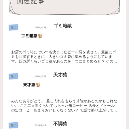
関連記事
ゴミ箱猿
雑記
お店のゴミ箱にはいつも決まったビール袋を被せて、最後にゴ
ミを回収するときに、大きいゴミ袋に集めるようにしていま
す。四カ所くらいゴミ箱があるのを一つにまとめるとき その時
にゴミ箱に被せている袋はそのままにしておく派なのですが意
味分かりますか？...
天才猿
雑記
みんなありがとう。 差し入れをもらう才能があるのかもしれな
い。 ここ二日間くらいでもらった缶コーヒー 店長とドトール
の缶コーヒーあまりおいしくなくない？ て話で盛り上がってた
ら まさかの五本手に入れました。 まだまだ受け受け中です。
不調猿
雑記