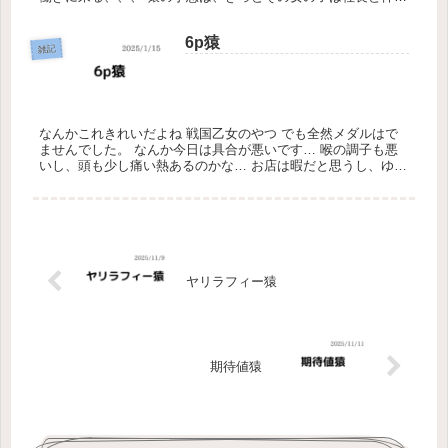
くないし、首にされる気がします。 そんでその新しいスタッフ
も長続き...
6p猿
雑記
なんかこれきれいだよね 戦国乙女のやつ でも全然メダルはで
ませんでした。 なんか今日は具合が悪いです… 喉の調子も悪
いし、頭も少し痛い熱あるのかな… お店は暇だと思うし、ゆっ
くりとすごそう… 今日のトレーニングは簡単だったから良かっ
たけど、...
ヤリラフィー猿
期待値猿