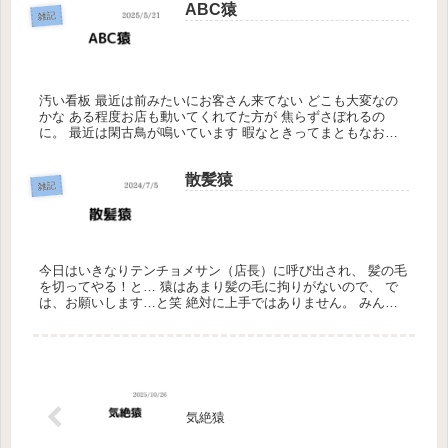
ABC猿
雑記
汚い看板 最近は前みたいにお客さん来てない どこも大変なの
かな ある程度お店も動いてくれてた方が 焦らずさぼれるの
に。 最近は閑古鳥が鳴いています 暇なときってまともなお客
さん来ない ここも潰れたし 大変大変がんばらないとお
散髪猿
雑記
今日はいきなりテンチョメサン（店長）に呼び出され、 髪の毛
を切ってやる！と… 猿はあまり髪の毛に拘りがないので、 で
は、お願いします…と笑 絶対に上手ではありません。 みんな
にはおかしいよ？といわれつつ、もう切ってしまったのだから
仕方ない。...
気絶猿