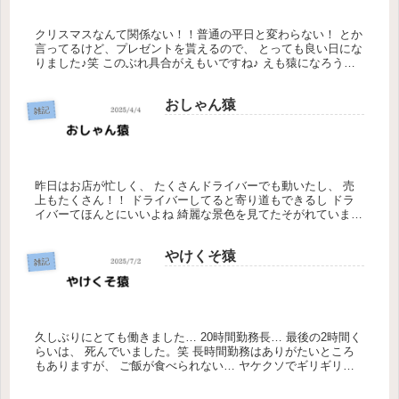
クリスマスなんて関係ない！！普通の平日と変わらない！ とか
言ってるけど、プレゼントを貰えるので、 とっても良い日にな
りました♪笑 このぶれ具合がえもいですね♪ えも猿になろうか
な 今日、伊勢崎モールを歩いていたら、 カッコ良いものを見
つけま...
おしゃん猿
雑記
昨日はお店が忙しく、 たくさんドライバーでも動いたし、 売
上もたくさん！！ ドライバーしてると寄り道もできるし ドラ
イバーてほんとにいいよね 綺麗な景色を見てたそがれていまし
た。 スターバックスも差し入れでいただき、 ひさしぶりに飲
みました...
やけくそ猿
雑記
久しぶりにとても働きました… 20時間勤務長… 最後の2時間く
らいは、 死んでいました。笑 長時間勤務はありがたいところ
もありますが、 ご飯が食べられない… ヤケクソでギリギリで
食べました。 それにしても１日殆ど一食… その分、本日はか
らあ...