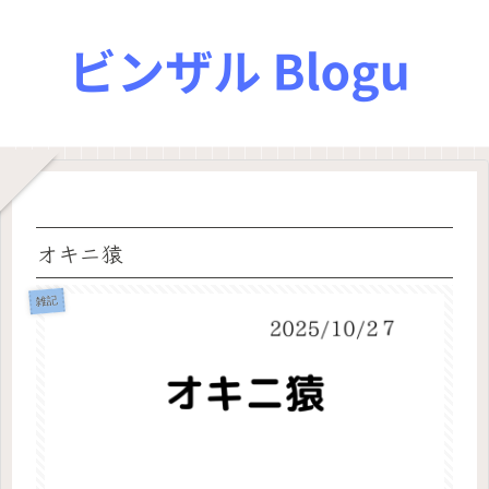
オキニ猿
雑記