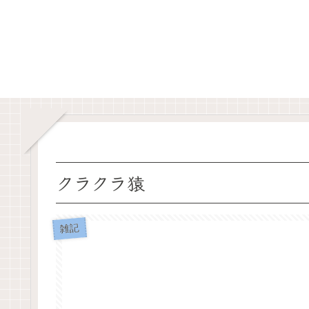
クラクラ猿
雑記