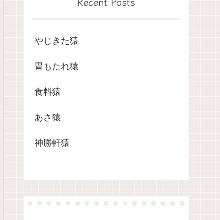
Recent Posts
やじきた猿
胃もたれ猿
食料猿
あさ猿
神勝軒猿