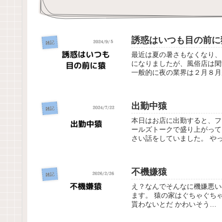
誘惑はいつも目の前に
雑記
最近は夏の暑さもなくなり、
になりましたが、風俗店は閑
一般的に夜の業界は２月８月
出勤中猿
雑記
本日はお店に出勤すると、フ
ールズトークで盛り上がって
さい話をしていました。 やっ
不機嫌猿
雑記
え？なんでそんなに機嫌悪い
ます。 猿の家はぐちゃぐち
貰わないとだ かわいそう…