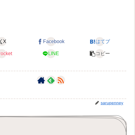
X
Facebook
はてブ
ocket
LINE
コピー
sarupenney