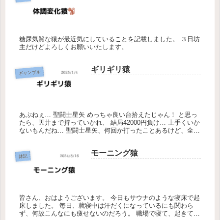
糖尿気質な猿が最近気にしていることを記載しました。 ３日坊
主だけどよろしくお願いいたします。
ギリギリ猿
ギャンブル
あぶねぇ… 聖闘士星矢 めっちゃ良い台拾えたじゃん！ と思っ
たら、天井まで持っていかれ、 結局42000円負け… 上手くいか
ないもんだね… 聖闘士星矢、何回か打ったことあるけど、全部
ボロ負けな気がする これ勝てる人すごいと思う、つまらない
し...
モーニング猿
雑記
皆さん、おはようございます。 今日もサウナのような寝床で起
床しました。 毎日、就寝中は汗だくになっているにも関わら
ず、何故こんなにも痩せないのだろう。 職場で寝て、起きて仕