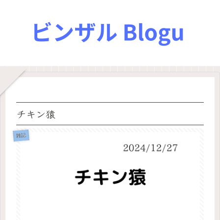
チキン猿
雑記