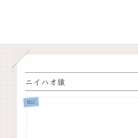
ニイハオ猿
雑記