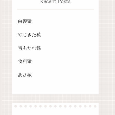
Recent Posts
白髪猿
やじきた猿
胃もたれ猿
食料猿
あさ猿