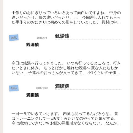
手作りのおにぎりっていろいろあって面白いですよね。 中身の
違いだったり、形の違いだったり、、、 今回差し入れでもらっ
た手作りのおにぎりは初めての形をしていました。 具材は中に
入れないパターンです！！ とっても美味しかったです。 おに
ぎりとか...
銭湯猿
雑記
今日は銭湯へ行ってきました。 いつも行ってるところは、行き
たいときに休み。 ちっとばかし離れた銭湯へ 変な人たちしか
いない… 子連れのおっさんが入ってきて、 小1くらいの子供2
人 子供が少し騒ぐと、他のおっさんが怒鳴る その光景を見な
がら湯...
満腹猿
雑記
一日一食でいきていけます。 内臓も弱ってるんだろうな。 昔
はトレーニングして一日6食！みたいなのやってた気がする、
今は絶対にできないw お腹の満腹感がなくならない。 なんかま
たスターちゃんの食べ残し見つけた… 残飯処理させられないよ
うに気を...