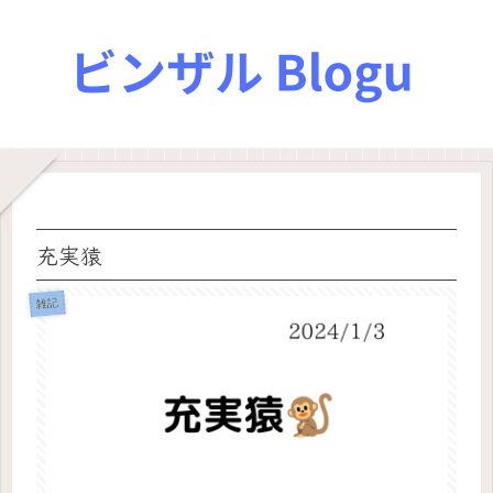
充実猿
雑記