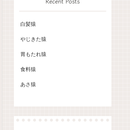
Recent Posts
白髪猿
やじきた猿
胃もたれ猿
食料猿
あさ猿