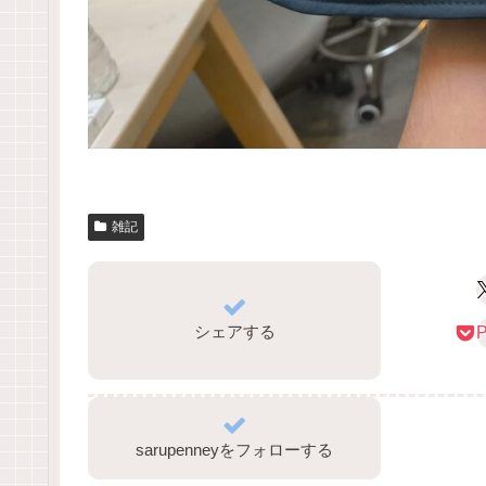
雑記
シェアする
P
sarupenneyをフォローする