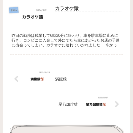
カラオケ猿
雑記
昨日の勤務は残業して6時30分に終わり、車を駐車場に止めに
行き、コンビニに入金して外にでたら先にあがったお店の子達
に出会ってしまい、カラオケに連れていかれました… 辛かっ
た…結構疲れ果ててたから、早く帰って寝たかった… お店に戻
り、寝たら１...
満腹猿
星乃珈琲猿