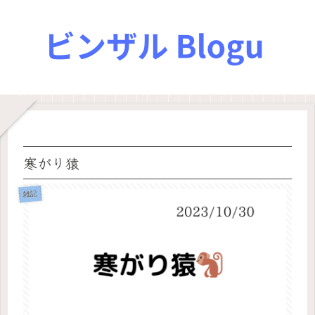
寒がり猿
雑記