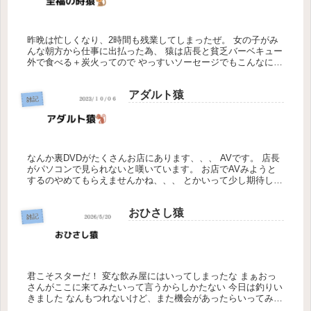
昨晩は忙しくなり、2時間も残業してしまったぜ。 女の子がみ
んな朝方から仕事に出払った為、 猿は店長と貧乏バーベキュー
外で食べる＋炭火ってので やっすいソーセージでもこんなにお
いしくなるんです。 車を運転しなくてはいけなかったのでビー
ルは飲...
アダルト猿
雑記
なんか裏DVDがたくさんお店にあります、、、 AVです。 店長
がパソコンで見られないと嘆いています。 お店でAVみようと
するのやめてもらえませんかね、、、 とかいって少し期待して
いました。 なんかストレス感じてるときの汗っていつもより
くさ...
おひさし猿
雑記
君こそスターだ！ 変な飲み屋にはいってしまったな まぁおっ
さんがここに来てみたいって言うからしかたない 今日は釣りい
きました なんもつれないけど、また機会があったらいってみよ
う