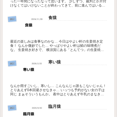
った一年間になったなって思います。 少しずつ、裁判とか片付
けなくてはいけないことが終わってきて、前に進んではいるな
と感じています。 まだまだこのままでは後悔ばかり残る人生に
なってしま...
食猿
雑記
最近の楽しみは食事なのかな… 今日はやよい軒の生姜焼き定
食！ なんか微妙でした… やっぱりやよい軒は鯖の味噌煮だ
な。 生姜焼き好きで、 横須賀にある「とんてつ」の生姜焼き
定食 をはまって食べてました。 横浜にも美味しい生姜焼きの
お店あるかな...
寒い猿
雑記
なんか雨すごいし、寒いし… こんなんじゃ誰もこないじゃん！
とりあえず0本回避させなきゃ… いっつも予約がない女の子は
同じ まぁそういうもんか。 夜中はとりあえず牛乳のまなきゃ
か お世話になります。
臨月猿
雑記