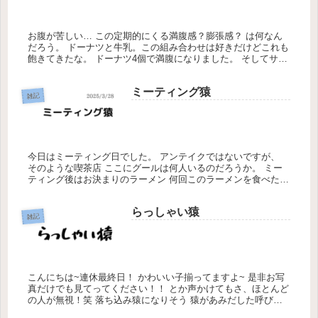
お腹が苦しい… この定期的にくる満腹感？膨張感？ は何なん
だろう。 ドーナツと牛乳。この組み合わせは好きだけどこれも
飽きてきたな。 ドーナツ4個で満腹になりました。 そしてサウ
ナへ いやー、サウナをお店の近くの銭湯から ここの温泉に変
えただ...
ミーティング猿
雑記
今日はミーティング日でした。 アンテイクではないですが、
そのような喫茶店 ここにグールは何人いるのだろうか。 ミー
ティング後はお決まりのラーメン 何回このラーメンを食べたの
だろう。 今日はにんにくが多かったのか？ にんにくの臭いが
抜けませ...
らっしゃい猿
雑記
こんにちは~連休最終日！ かわいい子揃ってますよ~ 是非お写
真だけでも見てってください！！ とか声かけてもさ、ほとんど
の人が無視！笑 落ち込み猿になりそう 猿があみだした呼び込
みするときの ３Ｋを特別に教えちゃいます！！ 汚い！臭い！