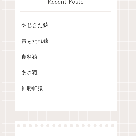
Recent Posts
やじきた猿
胃もたれ猿
食料猿
あさ猿
神勝軒猿