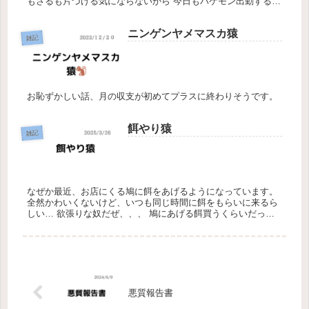
もさるも片づける気にならないから 今日もバケモン出勤するか
ら片付けさせるしかない。笑
ニンゲンヤメマスカ猿
雑記
お恥ずかしい話、月の収支が初めてプラスに終わりそうです。
餌やり猿
雑記
なぜか最近、お店にくる鳩に餌をあげるようになっています。
全然かわいくないけど、いつも同じ時間に餌をもらいに来るら
しい… 欲張りな奴だぜ、、、 鳩にあげる餌買うくらいだった
ら、俺の食料を買ってくれ 今日は肉野菜炒めin やよい軒 この
ちょこ...
悪質報告書