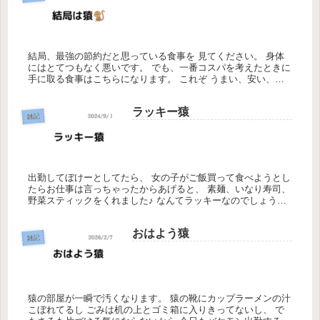
結局、最強の節約だと思っている食事を 見てください。 身体
にはとてつもなく悪いです。 でも、一番コスパを考えたときに
手に取る食事はこちらになります。 これぞ うまい、安い、は
やい、量も多い そしておいしいものは身体に悪い。 スロット
って辞め...
ラッキー猿
雑記
出勤してぼけーとしてたら、 女の子がご飯買って食べようとし
たらお仕事は言っちゃったからあげると、 素麺、いなり寿司、
野菜スティックをくれました♪ なんてラッキーなのでしょう😋
あ、飲み物もお菓子もついていました。笑 今日も出費0で生き
て行け...
おはよう猿
雑記
猿の部屋が一瞬で汚くなります。 猿の靴にカップラーメンの汁
こぼれてるし ごみは机の上とゴミ箱に入りきってないし、 で