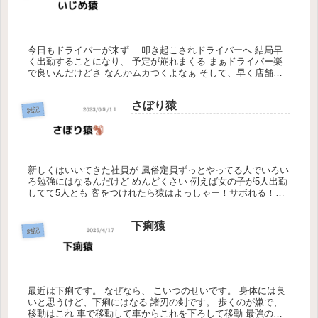
今日もドライバーが来ず… 叩き起こされドライバーへ 結局早
く出勤することになり、 予定が崩れまくる まぁドライバー楽
で良いんだけどさ なんかムカつくよなぁ そして、早く店舗来
てと… ドアを明けると エッチなタオルが… 夜中はさぼってや
るから...
さぼり猿
雑記
新しくはいいてきた社員が 風俗定員ずっとやってる人でいろい
ろ勉強にはなるんだけど めんどくさい 例えば女の子が5人出勤
してて5人とも 客をつけれたら猿はよっしゃー！サボれる！！
ってなるけどずっと一生懸命呼び込みして誰か予約してくれる
かもし...
下痢猿
雑記
最近は下痢です。 なぜなら、 こいつのせいです。 身体には良
いと思うけど、下痢にはなる 諸刃の剣です。 歩くのが嫌で、
移動はこれ 車で移動して車からこれを下ろして移動 最強の歩