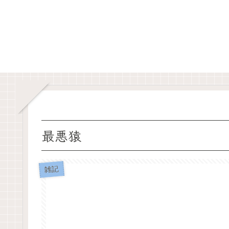
最悪猿
雑記