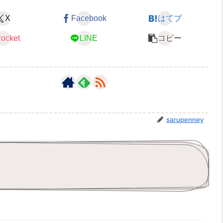
X
Facebook
はてブ
ocket
LINE
コピー
sarupenney