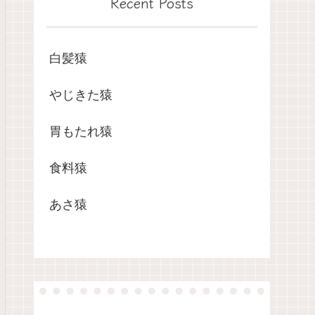
Recent Posts
白髪猿
やじきた猿
胃もたれ猿
食料猿
あさ猿