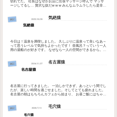
切れてた。 社長はなぜかお店に出張マッサージ呼んで マッサ
ージしてるし… 贅沢な奴だw w w みんなムラムラしたら是非！
そういえば、サッカー日本代表がブラジルに勝った！ すごい
で...
気絶猿
雑記
今日は！温泉を満喫しました。 久しぶりに温泉って良いなあ～
って思うレベルで気持ちよかったです！ 壺風呂？っていう一人
用の湯船のが好きです。 なぜなら一人の空間ができるから。
またいこう。 今日忙しいなける
名古屋猿
雑記
名古屋に行ってきました。 一泊しかできず、あっという間でし
たが、楽しい時間を過ごせました。そしてとても疲れました。
名古屋の朝はもちろんカフェから始まり、 お昼ご飯にはちゃん
と名古屋名物ではなく、 ラーメンを食べてきました。笑 雷杏
（ライア...
毛穴猿
雑記