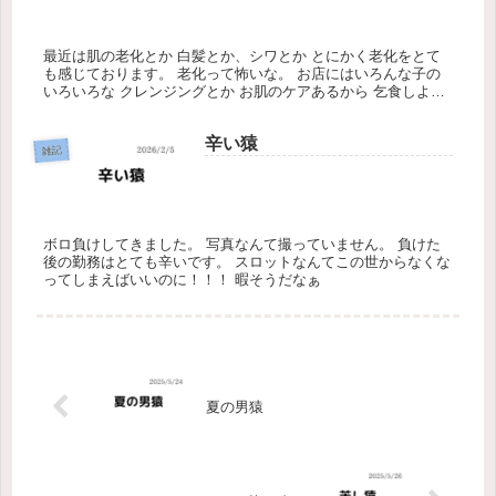
最近は肌の老化とか 白髪とか、シワとか とにかく老化をとて
も感じております。 老化って怖いな。 お店にはいろんな子の
いろいろな クレンジングとか お肌のケアあるから 乞食しよう
かな。 これはちがいます。 仕込みローションでふ
辛い猿
雑記
ボロ負けしてきました。 写真なんて撮っていません。 負けた
後の勤務はとても辛いです。 スロットなんてこの世からなくな
ってしまえばいいのに！！！ 暇そうだなぁ
夏の男猿