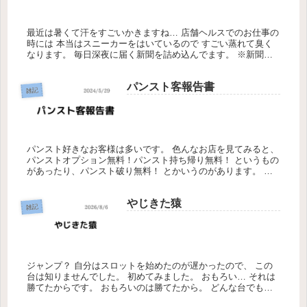
最近は暑くて汗をすごいかきますね… 店舗ヘルスでのお仕事の
時には 本当はスニーカーをはいているので すごい蒸れて臭く
なります。 毎日深夜に届く新聞を詰め込んでます。 ※新聞は
たのんでいませんが、配達員さんが勝手にくれます 毎日くるか
ら新聞が...
パンスト客報告書
雑記
パンスト好きなお客様は多いです。 色んなお店を見てみると、
パンストオプション無料！パンスト持ち帰り無料！ というもの
があったり、パンスト破り無料！ とかいうのがあります。 女
の子のパンスト姿がエロいっていうのは分かりますが、 可愛い
女の子が...
やじきた猿
雑記
ジャンプ？ 自分はスロットを始めたのが遅かったので、 この
台は知りませんでした。 初めてみました。 おもろい… それは
勝てたからです。 おもろいのは勝てたから。 どんな台でも勝
てればおもろいです。 次は何で勝とうかな…？