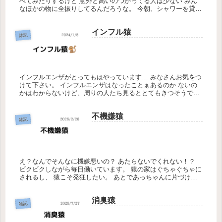
べてみたりするけど 意外と高いのつかってる人は少ない みん
なほかの物に全振りしてるんだろうな。 今朝、シャワーを貸し
て欲しいって女の子、シャワーまで案内したけど、 シャンプー
とか何も持...
インフル猿
雑記
インフルエンザがとってもはやっています… みなさんお気をつ
けて下さい。 インフルエンザはなったことぁあるのか ないの
かはわからないけど、周りの人たち見るととてもきつそうで
す… うなぎぱいうま
不機嫌猿
雑記
え？なんでそんなに機嫌悪いの？ あたらないでくれない！？
ビクビクしながら毎日働いています。 猿の家はぐちゃぐちゃに
されるし、 猿こそ発狂したい。 あとであっちゃんに片づけて
貰わないとだ かわいそう…
消臭猿
雑記