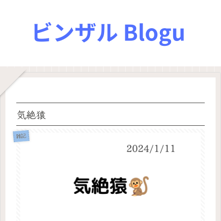
気絶猿
雑記