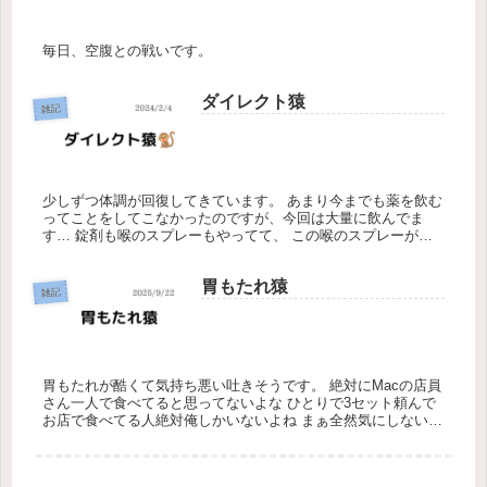
毎日、空腹との戦いです。
ダイレクト猿
雑記
少しずつ体調が回復してきています。 あまり今までも薬を飲む
ってことをしてこなかったのですが、今回は大量に飲んでま
す… 錠剤も喉のスプレーもやってて、 この喉のスプレーが意
外とおいしい…笑 ずっと喉にこいつシュッシュッしてるから
喉乾かないの...
胃もたれ猿
雑記
胃もたれが酷くて気持ち悪い吐きそうです。 絶対にMacの店員
さん一人で食べてると思ってないよな ひとりで3セット頼んで
お店で食べてる人絶対俺しかいないよね まぁ全然気にしないけ
ど 胃もたれってこんなにきついんだ。 今まであまり感じたこ
となか...