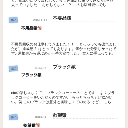
と、勘違いだって言われて、今日体重計に乗ってみたら2キロ
太っていました。 おかしくない！？ このお腹可愛いでし
ょ！！ 張りがあってさわり心地抜群です。 お腹がでてる原因
は腹水って言う...
不要品猿
雑記
不用品回収のお仕事してきました！！！ とっっっても疲れまし
たが、達成感？ はとってもあります。辛かった分楽しかったで
す♪ 屋根裏から運ぶのが一番大変でした。 友人に手伝ってもら
いに来てもらって、助かりました。 ほんとに助かりまし
た、、、 全...
ブラック猿
雑記
cicの話じゃなくて、 ブラックコーヒーのことです。 よくブラ
ックコーヒーをいただくのですが、 もっとちっちゃい奴がい
い。笑 このブラックは意外と美味しくてのめる けど、 こちら
なんか苦手なんですよね いつも残しちゃう。 コーヒーもいろ
い...
欲望猿
雑記