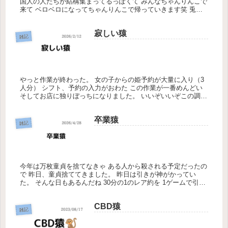
国人の人たちが結構集まってるっぽくて みんなちゃんりんこで
来て ベロベロになってちゃんりんこで帰っていきます笑 兎に
角ちゃんりんこが邪魔です。笑 これいつもより少ないで
す、、、 み...
寂しい猿
雑記
やっと作業が終わった。 女の子からの姫予約が大量に入り（3
人分） シフト、予約の入力がおわた この作業が一番めんどい
そしてお店に独りぼっちになりました。 いいぞいいぞこの調子
だ。 夜中はもう殆どやることないので ラッキータイムできそ
うです...
卒業猿
雑記
今年は万枚童貞を捨てなきゃ ある人から殺される予定だったの
で 昨日、童貞捨ててきました。 昨日は引きが神がかってい
た。 そんな日もあるんだね 30分の1のレア約を 1ゲームで引く
上位のチャンスゾーンでレア約を引く×4回 こんなに引き強な
日...
CBD猿
雑記