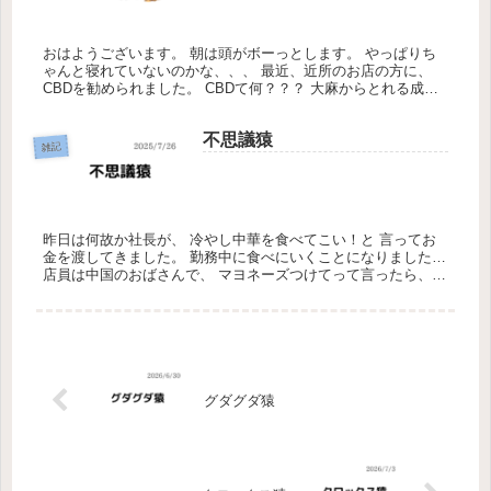
おはようございます。 朝は頭がボーっとします。 やっぱりち
ゃんと寝れていないのかな、、、 最近、近所のお店の方に、
CBDを勧められました。 CBDて何？？？ 大麻からとれる成分
の一種らしいです ストレス軽減、睡眠の質向上とかに良いらし
いから...
不思議猿
雑記
昨日は何故か社長が、 冷やし中華を食べてこい！と 言ってお
金を渡してきました。 勤務中に食べにいくことになりました…
店員は中国のおばさんで、 マヨネーズつけてって言ったら、
なんで冷やし中華にマヨネーズなんだ！ って怒られたけど、美
味しか...
グダグダ猿