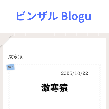
激寒猿
雑記