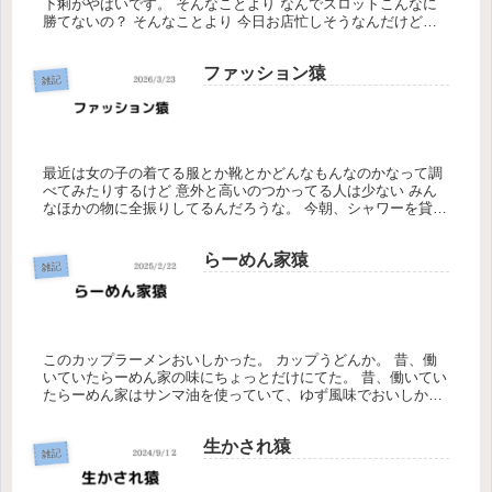
下痢がやばいです。 そんなことより なんでスロットこんなに
勝てないの？ そんなことより 今日お店忙しそうなんだけどな
にこれ 人生は噛み合わないんだ。 昨日、お店を前に辞めた女
の子た...
ファッション猿
雑記
最近は女の子の着てる服とか靴とかどんなもんなのかなって調
べてみたりするけど 意外と高いのつかってる人は少ない みん
なほかの物に全振りしてるんだろうな。 今朝、シャワーを貸し
て欲しいって女の子、シャワーまで案内したけど、 シャンプー
とか何も持...
らーめん家猿
雑記
このカップラーメンおいしかった。 カップうどんか。 昔、働
いていたらーめん家の味にちょっとだけにてた。 昔、働いてい
たらーめん家はサンマ油を使っていて、ゆず風味でおいしかっ
た。 麺も自社で作っていて、歯ごたえのある細麺、結構好きだ
った。 女...
生かされ猿
雑記