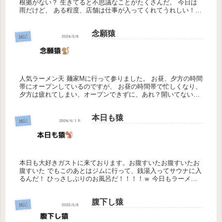
根拠がない？ 生きてると不思議なことがたくさんだ。 今日は
雨だけど、 ある程度、店舗は仕事が入ってくれてうれしい！
ところがどっこい、デリに戻ったら また～が仕事ついてない！
～が...
念願猿
雑記
人気ラーメン天 麺家Mに行って参りました。 お昼、夕方の時間
帯にオープンしているのですが、 お昼の時間帯で忙しくなり、
夕方は疲れてしまい、オープンできずに、あれ？開いてない…
となることがほとんどです。 従業員大募集しておりました笑
ところ...
本日も猿
雑記
本日も大好きガストに来ております。お腹すいたお腹すいたお
腹すいた でもこのあとはジムに行って、銭湯入ってサウナに入
るんだ！ ひっさしぶりのお風呂だ！！！！ｗ 今日もラーメン
は我慢して、体の回復に努めます、、、 実は昨日は、誘惑に負
けそうにな...
腹下し猿
雑記