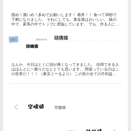
固め！濃いめ！多めでお願いします！ 着丼！！ 食べて30秒で
下痢になりました。 それにしても、黄金屋はおいしい。 猿の
中で、家系の中でトップに君臨しています。 でも、作る人によ
って味にムラがあります。 ラーメンなんて誰が作っても、マニ
ュアル...
頭痛猿
雑記
なんか、今日はとくに頭が痛くなってきました。 信用できる人
はほんとに一握りだなととても思います。 間違っているのはこ
の世界だ！！！ （東京ぐーるより） この世の全ての不利益は
当人の能力不足 （当人ぐーるより） もう一回ぐーる見直そう
かな。笑...
空腹猿