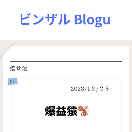
爆益猿
雑記