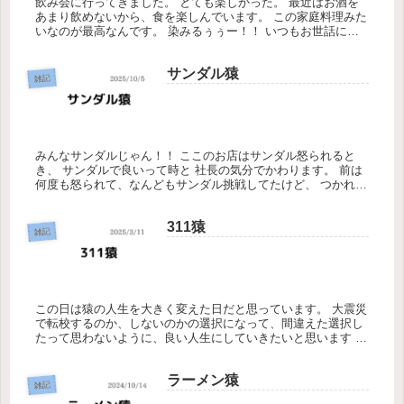
飲み会に行ってきました。 とても楽しかった。 最近はお酒を
あまり飲めないから、食を楽しんでいます。 この家庭料理みた
いなのが最高なんです。 染みるぅぅー！！ いつもお世話にな
っているバー？みたいなとこでカラオケ、ダーツ、食事、お酒
を楽しみ、...
サンダル猿
雑記
みんなサンダルじゃん！！ ここのお店はサンダル怒られると
き、 サンダルで良いって時と 社長の気分でかわります。 前は
何度も怒られて、なんどもサンダル挑戦してたけど、 つかれて
スニーカーにしてたら、 他のスタッフがスニーカー怒られたら
しいから...
311猿
雑記
この日は猿の人生を大きく変えた日だと思っています。 大震災
で転校するのか、しないのかの選択になって、間違えた選択し
たって思わないように、良い人生にしていきたいと思います ラ
ブホの水飲んで生活してるけど、選択は間違えてなかったよ
ね！？ だって...
ラーメン猿
雑記