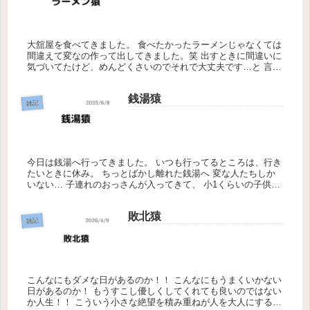
大舘屋を食べてきました。 食べたかったラーメンじゃなくては
間違えて変なの作って出してきました。笑 出すときに間違いに
気づいてたけど、めんどくさいのでそれで大丈夫です…と 言っ
てしまったのでそれをそのまま食べました。笑 そんなときもあ
りますよ...
銭湯猿
雑記
今日は銭湯へ行ってきました。 いつも行ってるところは、行き
たいときに休み。 ちっとばかし離れた銭湯へ 変な人たちしか
いない… 子連れのおっさんが入ってきて、 小1くらいの子供2
人 子供が少し騒ぐと、他のおっさんが怒鳴る その光景を見な
がら湯...
敗北猿
雑記
こんなにもダメな日があるのか！！ こんなにもうまくいかない
日があるのか！ もうすこし優しくしてくれても良いのではない
か人生！！ こういう小さな絶望を積み重ねが人を大人にするん