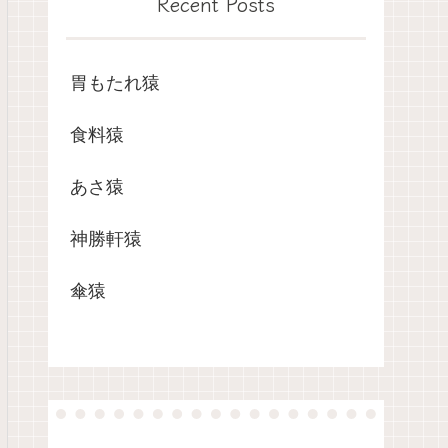
Recent Posts
胃もたれ猿
食料猿
あさ猿
神勝軒猿
傘猿