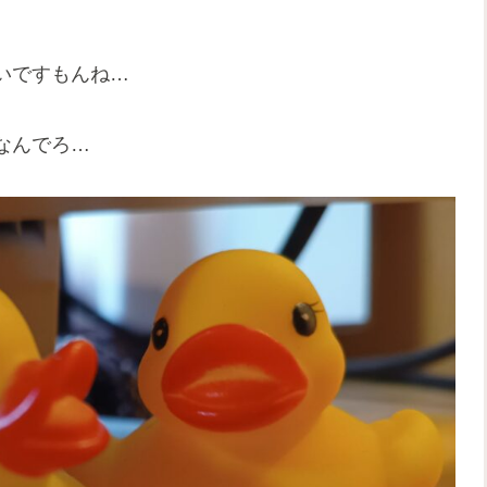
いですもんね…
なんでろ…