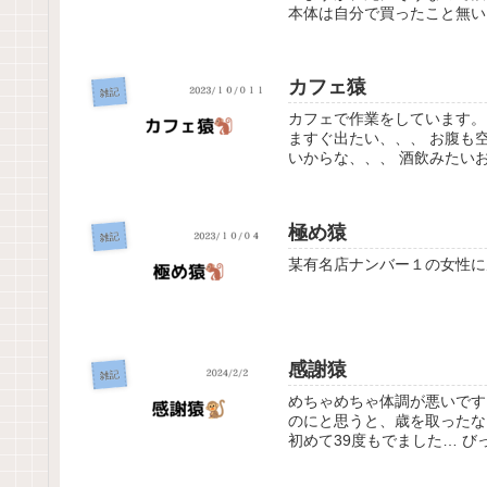
本体は自分で買ったこと無いけ
カフェ猿
雑記
カフェで作業をしています。
ますぐ出たい、、、 お腹も
いからな、、、 酒飲みたいお
極め猿
雑記
某有名店ナンバー１の女性に
感謝猿
雑記
めちゃめちゃ体調が悪いです
のにと思うと、歳を取ったな
初めて39度もでました… び