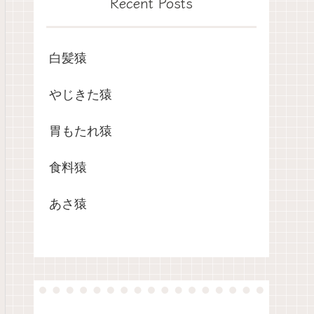
Recent Posts
白髪猿
やじきた猿
胃もたれ猿
食料猿
あさ猿