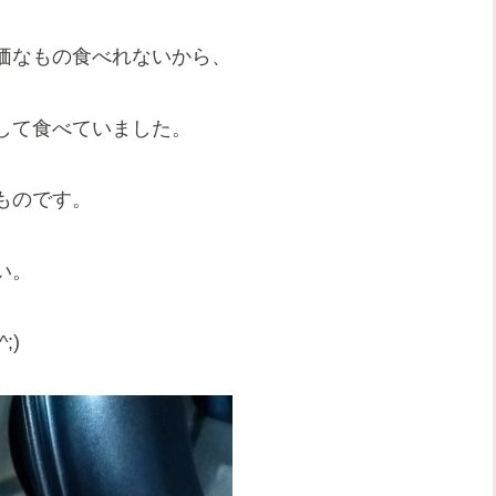
価なもの食べれないから、
して食べていました。
ものです。
い。
;)