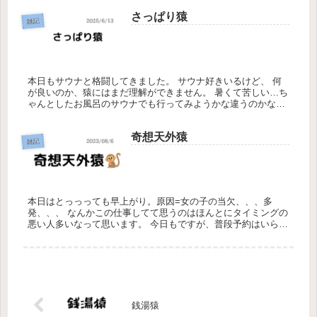
さっぱり猿
雑記
本日もサウナと格闘してきました。 サウナ好きいるけど、 何
が良いのか、猿にはまだ理解ができません。 暑くて苦しい…ち
ゃんとしたお風呂のサウナでも行ってみようかな違うのかな？
サウナと格闘した後は、 カロリー食べれそうにも無かったの
で、 さっ...
奇想天外猿
雑記
本日はとっっっても早上がり。原因=女の子の当欠、、、多
発、、、 なんかこの仕事してて思うのはほんとにタイミングの
悪い人多いなって思います。 今日もですが、普段予約はいらな
い女の子が予約入った！！と喜んでいると 今日休みます。 っ
て出来事がほ...
銭湯猿