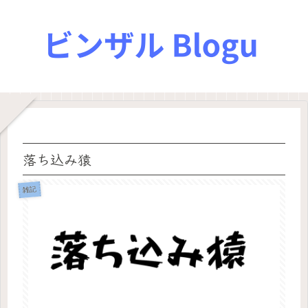
落ち込み猿
雑記