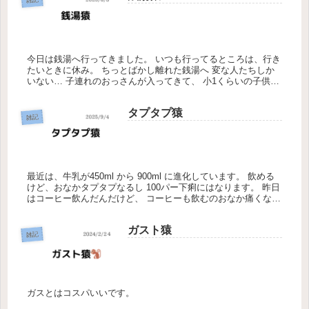
今日は銭湯へ行ってきました。 いつも行ってるところは、行き
たいときに休み。 ちっとばかし離れた銭湯へ 変な人たちしか
いない… 子連れのおっさんが入ってきて、 小1くらいの子供2
人 子供が少し騒ぐと、他のおっさんが怒鳴る その光景を見な
がら湯...
タプタプ猿
雑記
最近は、牛乳が450ml から 900ml に進化しています。 飲める
けど、おなかタプタプなるし 100パー下痢にはなります。 昨日
はコーヒー飲んだんだけど、 コーヒーも飲むのおなか痛くなる
よね？ 危機一髪でした。
ガスト猿
雑記
ガスとはコスパいいです。