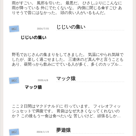
雨がすごい。 風邪を引いた。 最悪だ。 ひさしぶりにこんなに
雨が降っている 外にでたくないな。 内側に閉じる傘すごひ あ
りそうで昔にはなかった。 頭の良い人がいるもんだ。
じじいの集い
雑記
野毛でおじさんの集まりをしてきました。 気温にやられ気味で
したが、楽しく過ごせました。 三連休のど真ん中と言うことも
あり、昼間っから飲みにでている人が多く、多くのカップルに
目を背けながら楽しみました。 早くお酒が飲めるようになりた
い… いつ...
マック猿
雑記
ここ２日間はマクドナルドに 行っています。 フィレオフィッ
シュセットで満腹です。 胃袋はなぜ大きくなってくれないの
か？ この後もう一食は食べたいな 苦しいけど、頑張るしかな
い… カップラーメンにするしかないか ご飯食べて、銭湯行っ
たら、 足...
夢遊猿
雑記