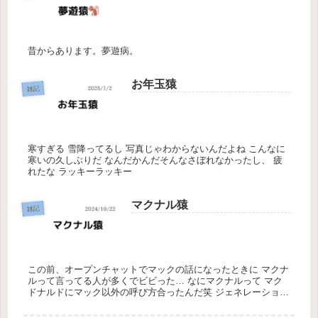
昔からあります。夢遊病。
お年玉猿
雑記
寒すぎる 雪降ってるし 写真じゃわからないんだよね こんなに
寒いの久しぶりだ なんだかんだそんなさぼれなかったし、 疲
れたな ラッキーラッキー
マクナル猿
雑記
この前、オープンチャットでマックの話になったときに マクナ
ルって言ってる人が多くでビビった… なにマクナルって マク
ドナルドにマック以外の呼び方合ったんだ笑 ジェネレーション
ギャップなのですかね… ほんとに偶然、マクナル！？って言っ
てるとき...